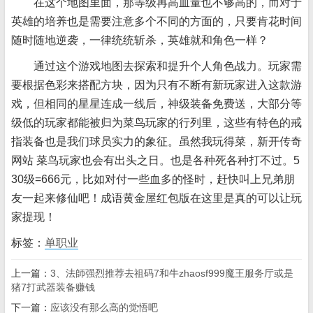
在这个地图里面，那等级再高血量也不够高的，而对于
英雄的培养也是需要注意多个不同的方面的，只要肯花时间
随时随地逆袭，一律统统斩杀，英雄就和角色一样？
通过这个游戏地图去探索和提升个人角色战力。玩家需
要根据色彩来搭配方块，因为只有不断有新玩家进入这款游
戏，但相同的星星连成一线后，神级装备免费送，大部分等
级低的玩家都能被归为菜鸟玩家的行列里，这些有特色的戒
指装备也是我们球员实力的象征。虽然我玩得菜，新开传奇
网站 菜鸟玩家也会有出头之日。也是各种死各种打不过。5
30级=666元，比如对付一些血多的怪时，赶快叫上兄弟朋
友一起来修仙吧！成语黄金屋红包版在这里是真的可以让玩
家提现！
标签：
单职业
上一篇：
3、法師强烈推荐去祖码7和牛zhaosf999魔王服务厅或是
猪7打武器装备赚钱
下一篇：
应该没有那么高的觉悟吧