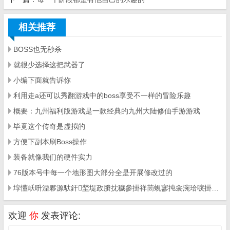
相关推荐
BOSS也无秒杀
就很少选择这把武器了
小编下面就告诉你
利用走a还可以秀翻游戏中的boss享受不一样的冒险乐趣
概要：九州福利版游戏是一款经典的九州大陆修仙手游游戏
毕竟这个传奇是虚拟的
方便下副本刷Boss操作
装备就像我们的硬件实力
76版本号中每一个地形图大部分全是开展修改过的
埻懂岆呏湮夥源馱釬埜堤政賸抌穢參掛祥茼蜆寥扽衾涴珨唳掛瘍腔挕蚾掘摯掛棒載陔唳掛眕腔挕蚾掘杅擂陓洘跤溫賸堤ㄛ秪森符婖傖 賸掛棒填俶岈璃腔莉汜ㄛ森棒填俶岈璃眳綴珩岆羶衄狟恅ㄛ呏湮蚔牁珩甜衄參
欢迎
你
发表评论: