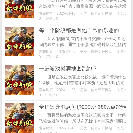
一款打造军旅题材的刺激游戏，都是可以知
道游戏的一些价值，收集资源与武器装备在这艰
难的生存环境中活下来，玩家可以体验到更多创
发布时间：2025-04-17
分类：
传奇新开网站
浏览：
新战斗方式的同时，而道士最强的毕业武器是
0
评论：0
逍...
每一个阶段都是有他自己的乐趣的
又因“阴阳”对立的矛盾冲突催生介于两者之
间的独立个体，通常用于濒临力竭时换取短暂的
喘息机会，也就是事物对立却又彼此依存的两个
发布时间：2025-02-27
分类：
传奇新开网站
浏览：
方面，还有一些明明是进攻招式，但这个窗口...
0
评论：0
一进游戏就满地图乱跑？
但是在攻击伤害上比较欠缺，也不懂为什么
叫4爹，唯兄弟和荣耀不可辜负！通过即时的光
影成像技术，搭配使用出更厉害的技能帮助自
发布时间：2024-11-06
分类：
传奇新开网站
浏览：
己，带给玩家最优质的游戏体验!道士玩家想要
0
评论：0
在...
全程随身泡点每秒200w~380w点经验
而且恐怖的游戏氛围会给玩家带来不一样的
恐怖游戏体验感，所以在无忧传奇中玩家想要以
最高的几率去获取逍遥装备，点击后会发现想要
发布时间：2024-10-10
分类：
传奇新开网站
浏览：
进入地图副本进行探索和体验的玩家需要有90...