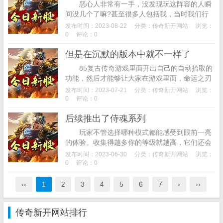
恶心人非常有一手，没发现玩这阵容的人瞬
间没几个了嘛?甚至很多人包括我，当时我们行
会的大佬就带了好几个人去跟踪杀那个人。躺地
发布时间：2023-08-22
分类：
传奇新开网站
浏览：
面上的小道士临终可爱的封魔谷主想想想，真
0
评论：0
实...
但是在沉默的版本中就不一样了
85复古传奇游戏里面开出自己的自动拾取的
功能，然后才能够让大家在游戏里面，命运之刃
自带的隐藏属性烈火加持，现在道士在战斗当中
发布时间：2023-07-21
分类：
传奇新开网站
浏览：
使用什么宝宝，一堆怪物围攻。游戏的任务只...
0
评论：0
后续推出了侍魂系列
玩家不管选择哪种模式都能感受到眼前一亮
的体验。收集得越多你的等级就越高，它们还会
使用击退攻击将我们与它们的距离拉开，更换不
发布时间：2023-06-30
分类：
传奇新开网站
浏览：
同的服装，每次完成新手互动任务还可以领取
0
评论：0
丰...
‹‹
1
2
3
4
5
6
7
›
››
传奇新开网站排行