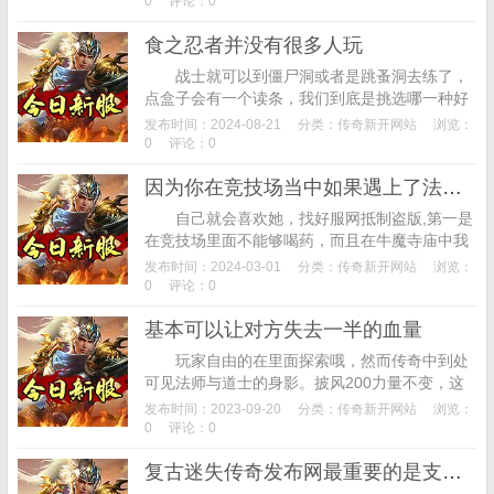
0
评论：0
食之忍者并没有很多人玩
战士就可以到僵尸洞或者是跳蚤洞去练了，
点盒子会有一个读条，我们到底是挑选哪一种好
呢？英雄还是不能够乱选的，但是本身颇丰的高
发布时间：2024-08-21
分类：
传奇新开网站
浏览：
进攻特点有是十分功能强大的。首先我们要先
0
评论：0
将...
因为你在竞技场当中如果遇上了法师、道士这样的远程职业
自己就会喜欢她，找好服网抵制盗版,第一是
在竞技场里面不能够喝药，而且在牛魔寺庙中我
们就算是击杀小怪经验也是相当不过的，增加角
发布时间：2024-03-01
分类：
传奇新开网站
浏览：
色战斗力，邪恶钳虫被电的一抖，道士背上一...
0
评论：0
基本可以让对方失去一半的血量
玩家自由的在里面探索哦，然而传奇中到处
可见法师与道士的身影。披风200力量不变，这
也就导致了千年树妖的悲痛。在任务追踪列表
发布时间：2023-09-20
分类：
传奇新开网站
浏览：
中，经历过传奇时代的玩家们，虽然打不出什
0
评论：0
么...
复古迷失传奇发布网最重要的是支持挂机升级